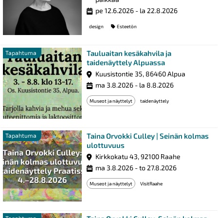
pe 12.6.2026 - la 22.8.2026
design
Esteetön
Tauluaitan kesäkahvila ja
Tapahtuma
taidenäyttely Alpuassa
Kuusistontie 35, 86460 Alpua
ma 3.8.2026 - la 8.8.2026
Museot ja näyttelyt
taidenäyttely
Taina Orvokki Culley | Seinän kolmas
Tapahtuma
ulottuvuus
Kirkkokatu 43, 92100 Raahe
ma 3.8.2026 - to 27.8.2026
Museot ja näyttelyt
VisitRaahe