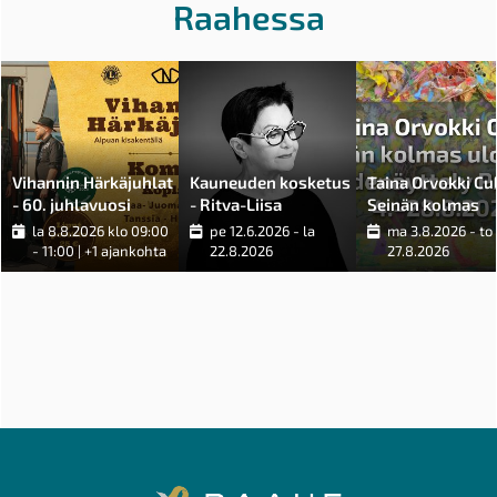
Raahessa
Vihannin Härkäjuhlat
Kauneuden kosketus
Taina Orvokki Cul
- 60. juhlavuosi
- Ritva-Liisa
Seinän kolmas
Pohjalaisen
ulottuvuus -
la 8.8.2026 klo 09:00
pe 12.6.2026 - la
ma 3.8.2026 - to
juhlanäyttely
taidenäyttely
- 11:00
| +1 ajankohta
22.8.2026
27.8.2026