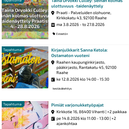
Taina Orvokki Culley: Seinän kolmas
Tapahtuma
ulottuvuus -taidenäyttely
Praati - Palveluiden olohuone,
Kirkkokatu 43, 92100 Raahe
ma 3.8.2026 - to 27.8.2026
Esteetön
Kirjanjulkkarit Sanna Ketola:
Tapahtuma
Ostamaton vuoteni
Raahen kaupunginkirjasto,
pääkirjasto, Rantakatu 45, 92100
Raahe
ke 12.8.2026 klo 14:00 - 15:30
kestäväkehitys
Tapahtuma
Tapahtuma
Pimiät varjonukketyöpajat
Kirkkotie 16, 86400 Vihanti | +2 paikkaa
pe 14.8.2026 klo 11:00 - 13:00
| +2
ajankohtaa