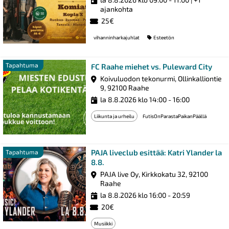
ajankohta
25€
vihanninharkajuhlat
Esteetön
Tap
Tapahtuma
FC Raahe miehet vs. Puleward City
Koivuluodon tekonurmi, Ollinkalliontie
9, 92100 Raahe
la 8.8.2026 klo 14:00 - 16:00
Liikunta ja urheilu
FutisOnParastaPaikanPäällä
PAJA liveclub esittää: Katri Ylander la
Tapahtuma
8.8.
PAJA live Oy, Kirkkokatu 32, 92100
Raahe
la 8.8.2026 klo 16:00 - 20:59
20€
Musiikki