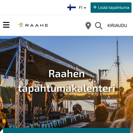
Valitse kieli:
FI
Lisää tapahtuma
KIRJAUDU
Raahen
tapahtumakalenteri