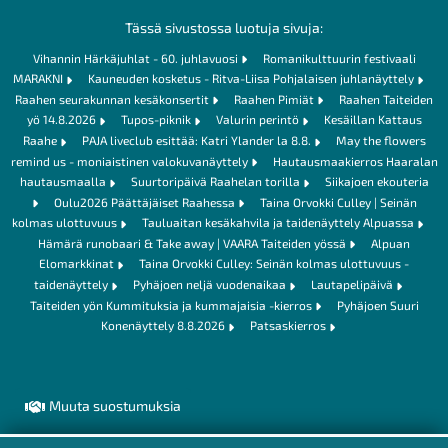
Tässä sivustossa luotuja sivuja:
Vihannin Härkäjuhlat - 60. juhlavuosi
Romanikulttuurin festivaali
MARAKNI
Kauneuden kosketus - Ritva-Liisa Pohjalaisen juhlanäyttely
Raahen seurakunnan kesäkonsertit
Raahen Pimiät
Raahen Taiteiden
yö 14.8.2026
Tupos-piknik
Valurin perintö
Kesäillan Kattaus
Raahe
PAJA liveclub esittää: Katri Ylander la 8.8.
May the flowers
remind us - moniaistinen valokuvanäyttely
Hautausmaakierros Haaralan
hautausmaalla
Suurtoripäivä Raahelan torilla
Siikajoen ekouteria
Oulu2026 Päättäjäiset Raahessa
Taina Orvokki Culley | Seinän
kolmas ulottuvuus
Tauluaitan kesäkahvila ja taidenäyttely Alpuassa
Hämärä runobaari & Take away | VAARA Taiteiden yössä
Alpuan
Elomarkkinat
Taina Orvokki Culley: Seinän kolmas ulottuvuus -
taidenäyttely
Pyhäjoen neljä vuodenaikaa
Lautapelipäivä
Taiteiden yön Kummituksia ja kummajaisia -kierros
Pyhäjoen Suuri
Konenäyttely 8.8.2026
Patsaskierros
Muuta suostumuksia