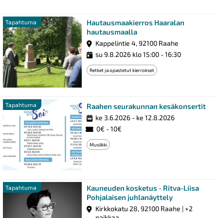
Hautausmaakierros Haaralan
Tapahtuma
hautausmaalla
Kappelintie 4, 92100 Raahe
su 9.8.2026 klo 15:00 - 16:30
Retket ja opastetut kierrokset
Ta
Tapahtuma
Raahen seurakunnan kesäkonsertit
ke 3.6.2026 - ke 12.8.2026
0€ - 10€
Musiikki
Kauneuden kosketus - Ritva-Liisa
Tapahtuma
Pohjalaisen juhlanäyttely
Kirkkokatu 28, 92100 Raahe | +2
paikkaa