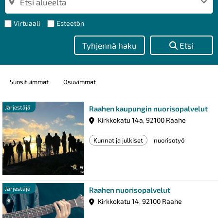
Virtuaali
Esteetön
Tyhjennä haku
Etsi
Suosituimmat
Osuvimmat
Jär
Järjestäjä
Raahen kaupungin nuorisopalvelut
Kirkkokatu 14a, 92100 Raahe
Kunnat ja julkiset
nuorisotyö
Järjestäjä
Järjestäjä
Raahen nuorisopalvelut
Kirkkokatu 14, 92100 Raahe