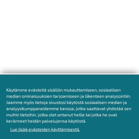
Käytämme evästeitä sisällön mukauttamiseen, sosiaalisen
Evästeet
median ominaisuuksien tarjoamiseen ja liikenteen analysointiin.
Jaamme myös tietoja sivustosi käytöstä sosiaalisen median ja
analyysikumppaneidemme kanssa, jotka saattavat yhdistää sen
muihin tietoihin, jotka olet antanut heille tai jotka he ovat
keränneet heidän palvelujensa käytöstä.
Lue lisää evästeiden käyttämisestä.